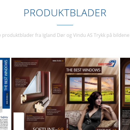
PRODUKTBLADER
 produktblader fra Igland Dør og Vindu AS Trykk på bildene 