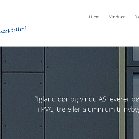
Hjem
Vinduer
Dø
“Igland dør og vindu AS leverer d
i PVC, tre eller aluminium til nyb